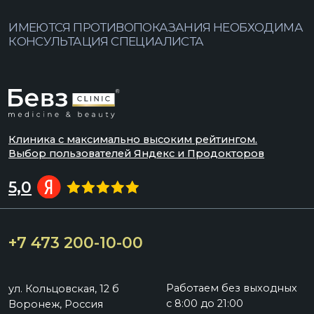
клиенты будут выглядеть так же
хорошо, как она. Мне 31 и я решила,
что пора начинать с ней дружить! В
смысле быть её клиентом))
Клиника очень красива , внутри
вежливый, добрый персонал,
девочки на ресепшенах - самые
милые души, я б сказала)
Одно меня немного расстроило в
первый день - продали
просроченный шампунь с
бальзамом. Я на дату не посмотрела,
они тоже, дома увидела, вечером
привезла к ним, но замены не было,
пришлось заказывать в другом
месте. Но я не сержусь, с кем не
бывает.