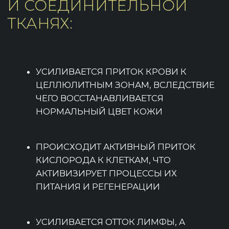
АКТИВИЗИРУЮТСЯ ПРОЦЕССЫ
ВЫРАБОТКИ КОЛЛАГЕНОВЫХ ВОЛОКОН
И ЭЛАСТИНОВ, УЛУЧШАЕТСЯ РЕЛЬЕФ
КОЖИ
ПОВЫШАЕТСЯ ТОНУС МЫШЦ И РАБОТА
САЛЬНЫХ ЖЕЛЕЗ, ЧТО СПОСОБСТВУЕТ
БЫСТРОМУ ВЫСВОБОЖДЕНИЮ
ДЛЯ УСИЛЕНИЯ АНТИЦЕЛЛЮЛИТНОГО
РАСЩЕПЛЕННОГО ЖИРА
ЭФФЕКТА МАССАЖ НЕРЕДКО СОВМЕЩАЮТ С
РАЗЛИЧНЫМИ КОСМЕТОЛОГИЧЕСКИМИ
ПРОЦЕДУРАМИ, НАПРИМЕР,
ОБЕРТЫВАНИЯМИ С ИСПОЛЬЗОВАНИЕМ
ПРОФЕССИОНАЛЬНОЙ КОСМЕТИКИ ПО ТЕЛУ