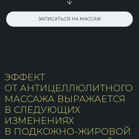
УСИЛИВАЕТСЯ ПРИТОК КРОВИ К
ЦЕЛЛЮЛИТНЫМ ЗОНАМ, ВСЛЕДСТВИЕ
ЗАПИСАТЬСЯ НА МАССАЖ
ЧЕГО ВОССТАНАВЛИВАЕТСЯ
НОРМАЛЬНЫЙ ЦВЕТ КОЖИ
ПРОИСХОДИТ АКТИВНЫЙ ПРИТОК
КИСЛОРОДА К КЛЕТКАМ, ЧТО
АКТИВИЗИРУЕТ ПРОЦЕССЫ ИХ
ПИТАНИЯ И РЕГЕНЕРАЦИИ
УСИЛИВАЕТСЯ ОТТОК ЛИМФЫ, А
ВМЕСТЕ С ЛИМФОЙ ИЗ КЛЕТОК
ВЫХОДЯТ ЖИРОВЫЕ ОТЛОЖЕНИЯ,
ТОКСИНЫ, ПРОДУКТЫ РАСПАДА
ОРГАНИЗМА
СНИЖАЕТСЯ ОТЕЧНОСТЬ И
УМЕНЬШАЕТСЯ ЖИРОВАЯ МАССА В
ПРОБЛЕМНЫХ УЧАСТКАХ С
ЦЕЛЛЮЛИТОМ