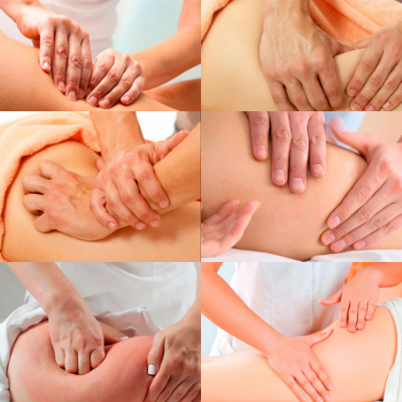
Кристина
Андреевна Бабкина
→
СПА-технолог, массажист
Опыт работы более 8 лет
Валерия
Максимовна
Архипова
→
Медицинская сестра по
массажу
Опыт работы более 4 лет