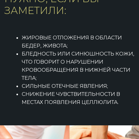
НАШИ SPA-
ТЕХНОЛОГИ
МАСТЕРА РЕЛАКСА
И РАССЛАБЛЕНИЯ
Евгения Валерьевна
Бондаренко
→
Массажист, СПА-технолог
Опыт работы более 14 лет