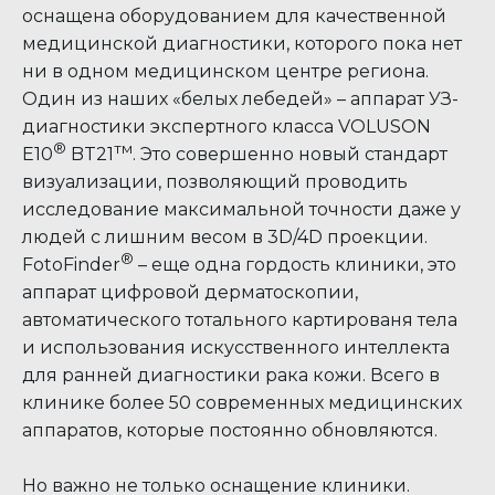
оснащена оборудованием для качественной
медицинской диагностики, которого пока нет
ни в одном медицинском центре региона.
Один из наших «белых лебедей» – аппарат УЗ-
диагностики экспертного класса VOLUSON
®
тм
E10
BT21
. Это совершенно новый стандарт
визуализации, позволяющий проводить
исследование максимальной точности даже у
людей с лишним весом в 3D/4D проекции.
®
FotoFinder
– еще одна гордость клиники, это
аппарат цифровой дерматоскопии,
автоматического тотального картированя тела
и использования искусственного интеллекта
для ранней диагностики рака кожи. Всего в
ИМЕЮТСЯ ПРОТИВОПОКАЗАНИЯ НЕОБХОДИМА
клинике более 50 современных медицинских
КОНСУЛЬТАЦИЯ СПЕЦИАЛИСТА
аппаратов, которые постоянно обновляются.
Но важно не только оснащение клиники.