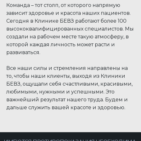
Команда – тот столп, от которого напрямую
Клиника с максимально высоким рейтингом.
зависит здоровье и красота наших пациентов.
Выбор пользователей Яндекс и Продокторов
Сегодня в Клинике БЕВЗ работают более 100
5,0
высококвалифицированных специалистов. Мы
создали на рабочем месте такую атмосферу, в
которой каждая личность может расти и
+7 473 200-10-00
развиваться.
Работаем без выходных
ул. Кольцовская, 12 б
Все наши силы и стремления направлены на
с 8:00 до 21:00
Воронеж, Россия
то, чтобы наши клиенты, выходя из Клиники
БЕВЗ, ощущали себя счастливыми, красивыми,
любимыми, нужными и успешными. Это
ЗАПИСАТЬСЯ
ВСЕ УСЛУГИ КЛИНИКИ
важнейший результат нашего труда. Будем и
дальше служить вашей красоте и здоровью.
Генеральный директор
Специалисты
Главный врач
Контакты
Фото-обзор клиники
Информация об аборте