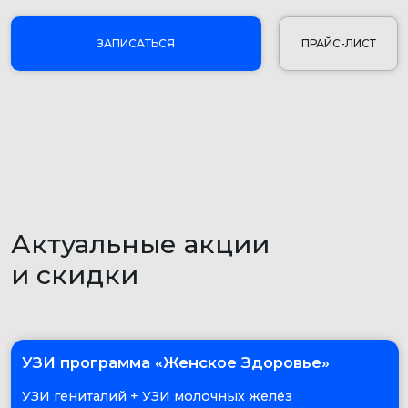
Актуальные акции
и скидки
УЗИ программа «Женское Здоровье»
УЗИ гениталий + УЗИ молочных желёз
с регионарными лимфоузлами
₽
₽
₽
3 950
4 350
4 500
УЗИ программа «Мужское Здоровье»
ТРУЗИ предстательной железы с ООМ
+ УЗИ органов мошонки с ЦДК
₽
₽
₽
3 850
4 100
4 300
УЗДС брахиоцефальных артерий
(+ вены) + Транскраниальное дуплексное
сканирование сосудов головного мозга +