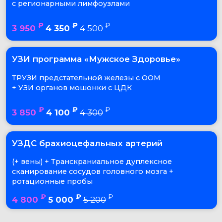
ротационные пробы
₽
₽
₽
4 800
5 000
5 200
Основные направления
УЗ-диагностики в
Клинике БЕВЗ
УЗИ органов
УЗИ молочны
УЗИ плода
брюшой полости
желёз
3D / 4D
На ультразвуковой
На системы
Технология PureWa
система
экспертного класса
комплексного реш
®
GE Voluson E10
Philips Affiniti 70™, с
по эластографии