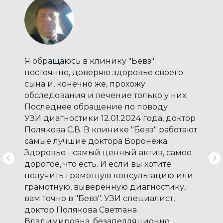
Я обращаюсь в клинику "Бевз"
Cистема экспертного
постоянно, доверяю здоровье своего
®
уровня Voluson E10
сына и, конечно же, прохожу
обследования и лечение только у них.
Премиум класс среди ультразвуковых
Последнее обращение по поводу
диагностических аппаратов для
УЗИ диагностики 12.01.2024 года, доктор
акушерских, гинекологических и
Полякова С.В. В клинике "Бевз" работают
объемных исследований
самые лучшие доктора Воронежа.
Здоровье - самый ценный актив, самое
дорогое, что есть. И если вы хотите
получить грамотную консультацию или
грамотную, выверенную диагностику,
вам точно в "Бевз". УЗИ специалист,
®
Используя диагностическую систему Voluson E10
доктор Полякова Светлана
специалисты Клиники БЕВЗ проводят
обследование пациентов разного возраста и
Владимировна, безапелляционно