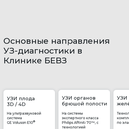
технологией
тм
PureWave
Подробнее
Подробнее
Подробнее
УЗИ органов
УЗИ сосудов
УЗИ
малого таза
и сердца
суставов
Гинекологическое
Ультразвуковое
Точные и
УЗИ на аппаратах
дуплексное
информативные
экспертного класса
сканирование
результаты
Подробнее
Подробнее
Подробнее
Постановка
максимально
точного диагноза!
Профессионалы своего дела