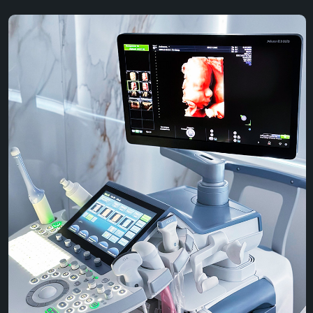
®
Philips Affiniti 70
®
Affiniti 70
– инновационная
ультразвуковая система, позволяющая
получать надежные результаты
УЗИ внутренних органов в Клинике БЕВЗ
проводится с использованием системы
®
экспертного класса Philips Affiniti 70