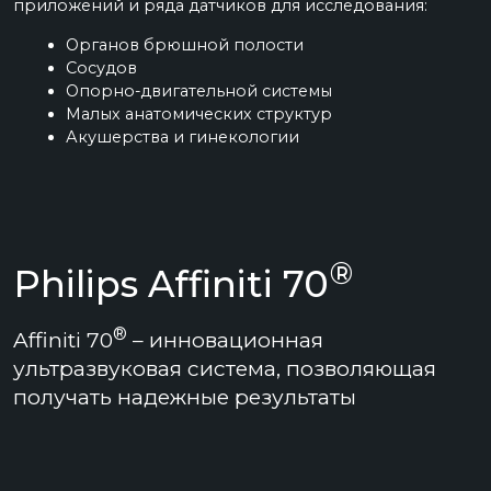
обследование даже технически сложных больных.
Удобство эксплуатации и интуитивный интерфейс
способствуют повышению уровня медицинского
обслуживания.
В Клинике БЕВЗ ультразвуковая система Philips Affiniti
®
70
применяется для проведения исследований в
области акушерства и гинекологии, кардиологии,
транскраниального обследования, диагностике
органов брюшной полости и на ранних сроках
беременности.
®
Philips Affiniti 70
создана на базе технических
®
возможностей Philips
, которые обеспечивают
эффективную и надежную работу. Точность и
интуитивно-понятный интерфейс позволяют
эффективно работать с пациентами каждый день.
ИМЕЮТСЯ ПРОТИВОПОКАЗАНИЯ НЕОБХОДИМА
КОНСУЛЬТАЦИЯ СПЕЦИАЛИСТА
Клиника с максимально высоким рейтингом.
Выбор пользователей Яндекс и Продокторов