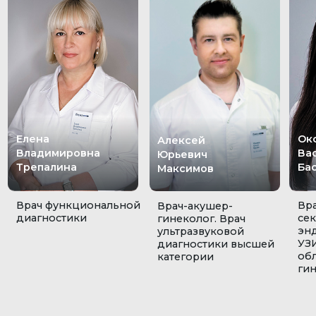
Елена
Оксана
Алексей
Владимировна
Васильевна
Юрьевич
Трепалина
Баскакова
Максимов
Врач функциональной
Врач гинеколо
Врач-акушер-
диагностики
сексолог, гин
гинеколог. Врач
эндокринолог,
ультразвуковой
УЗИ, специали
диагностики высшей
области эстет
категории
гинекологии.
Популярные услуги
УЗИ лимфатических
УЗИ поджелудочной
узлов
железы
₽
1 150 ₽
1 200