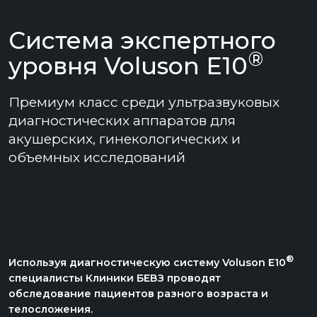
Качество изображений, полученных с помощью
®
Voluson E10
, позволяет ставить точные диагнозы.
Четкость отображения позволяет видеть даже
незначительные отклонения и патологические
изменения.
®
тм
Сканеры Voluson E10
BT21
с возможностями
флагманских систем ультразвуковой диагностики.
Система создана на базе технологий визуализации,
®
изначально используемых в системах GE
более
высокого класса, что обеспечивает такие
дополнительные преимущества как улучшенная
проникающая способность, сложносоставное
пространственное сканирование и встроенные
помощники для легкого освоения системы.
Все это с помощью использования интуитивно
понятной ультразвуковой системы, современных
приложений и ряда датчиков для исследования:
Органов брюшной полости
Сосудов
Опорно-двигательной системы
Малых анатомических структур
Акушерства и гинекологии