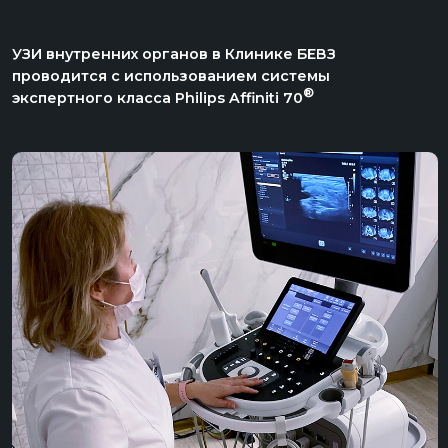
5,0
+7 473 200-10-00
Работаем без выходных
ул. Кольцовская, 12 б
с 8:00 до 21:00
Воронеж, Россия
ЗАПИСАТЬСЯ
ВСЕ УСЛУГИ КЛИНИКИ
Генеральный директор
Специалисты
Главный врач
Контакты
Фото-обзор клиники
Информация об аборте
Прайс
Лицензия