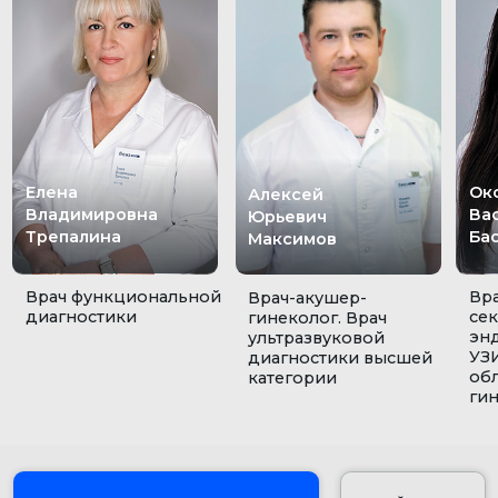
Елена
Оксана
Алексей
Владимировна
Васильевна
Юрьевич
Трепалина
Баскакова
Максимов
Врач функциональной
Врач гинеколо
Врач-акушер-
диагностики
сексолог, гин
гинеколог. Врач
эндокринолог,
ультразвуковой
УЗИ, специали
диагностики высшей
области эстет
категории
гинекологии.
ЗАПИСАТЬСЯ
ПРАЙС-ЛИСТ