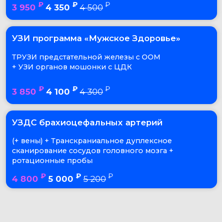
(+ вены) + Транскраниальное дуплексное
сканирование сосудов головного мозга +
ротационные пробы
₽
₽
₽
4 800
5 000
5 200
®
Технология PureWave
комплексного решения
по эластографии,
высокочувствительной
визуализации
кровотока (MicroFlow) и
точной биопсии
представляет собой
эффективное решение