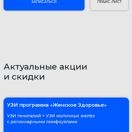
Актуальные акции
и скидки
УЗИ программа «Женское Здоровье»
УЗИ гениталий + УЗИ молочных желёз
с регионарными лимфоузлами
₽
₽
₽
3 950
4 350
4 500
УЗИ программа «Мужское Здоровье»
ТРУЗИ предстательной железы с ООМ
+ УЗИ органов мошонки с ЦДК
₽
₽
₽
3 850
4 100
4 300
УЗДС брахиоцефальных артерий