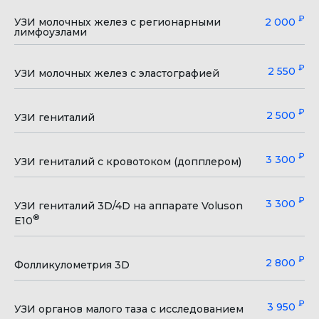
₽
УЗИ молочных желез с регионарными
2 000
лимфоузлами
Постановка
максимально
₽
2 550
УЗИ молочных желез с эластографией
точного диагноза!
₽
2 500
Профессионалы своего дела
УЗИ гениталий
с большим опытом. Оборудование
экспертного класса
₽
3 300
УЗИ гениталий с кровотоком (допплером)
₽
3 300
УЗИ гениталий 3D/4D на аппарате Voluson
®
E10
₽
2 800
Фолликулометрия 3D
₽
3 950
УЗИ органов малого таза с исследованием