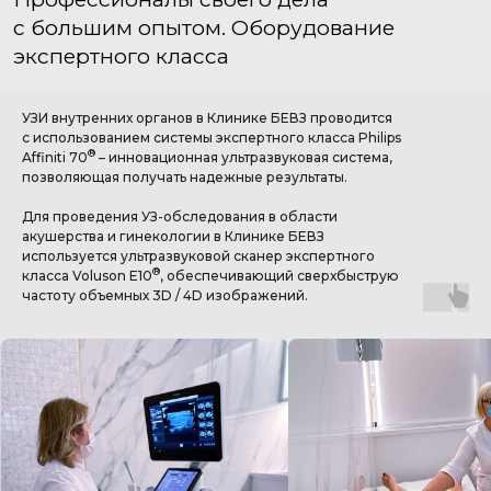
Клинике БЕВЗ
УЗИ внутренних органов в Клинике БЕВЗ проводится
УЗИ органов
УЗИ молочны
УЗИ плода
с использованием системы экспертного класса Philips
брюшой полости
желёз
3D / 4D
®
Affiniti 70
– инновационная ультразвуковая система,
позволяющая получать надежные результаты.
На ультразвуковой
На системы
Технология PureWa
система
экспертного класса
комплексного реш
®
GE Voluson E10
Philips Affiniti 70™, с
по эластографии
Для проведения УЗ-обследования в области
технологией
акушерства и гинекологии в Клинике БЕВЗ
тм
PureWave
используется ультразвуковой сканер экспертного
Подробнее
Подробнее
Подробнее
®
класса Voluson E10
, обеспечивающий сверхбыструю
частоту объемных 3D / 4D изображений.
УЗИ органов
УЗИ сосудов
УЗИ
малого таза
и сердца
суставов
Гинекологическое
Ультразвуковое
Точные и
УЗИ на аппаратах
дуплексное
информативные
экспертного класса
сканирование
результаты
Подробнее
Подробнее
Подробнее