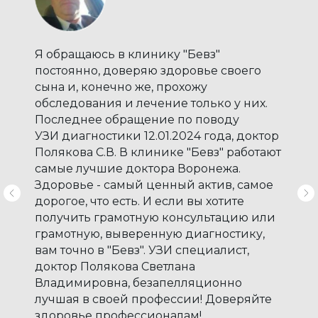
Фото-обзор клиники
Информация об аборте
Прайс
Лицензия
Я обращаюсь в клинику "Бевз"
постоянно, доверяю здоровье своего
Акции
сына и, конечно же, прохожу
Политика обработки персональных данных
обследования и лечение только у них.
Последнее обращение по поводу
Информация для пациентов
УЗИ диагностики 12.01.2024 года, доктор
Полякова С.В. В клинике "Бевз" работают
самые лучшие доктора Воронежа.
Здоровье - самый ценный актив, самое
дорогое, что есть. И если вы хотите
• Информация для пациентов
получить грамотную консультацию или
•
Информация об аборте
грамотную, выверенную диагностику,
• Закон РФ «О защите прав потребителей»
вам точно в "Бевз". УЗИ специалист,
Все медицинские услуги ООО «Клиника БЕВЗ»,
доктор Полякова Светлана
• Постановление Правительства Р Ф «Об утверждении Правил
оказываются строго в соответствии с медицинскими
предоставления медицинскими организациями платных
Владимировна, безапелляционно
показаниями после консультации врача-специалиста.
медицинских услуг»
Вся содержащаяся на Сайте информация, в том числе
лучшая в своей профессии! Доверяйте
• Постановление Правительства РФ «О Программе
цены носит исключительно ознакомительный
здоровье профессионалам!
государственных гарантий бесплатного оказания гражданам