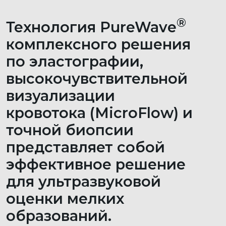
для ультразвуковой
оценки мелких
образований.
Ультразвуковая диагностика молочных желёз и
регионарных лимфоузлов позволяет выявить
доброкачественные (кисты, фиброаденомы) и
злокачественные новообразования, а при
наличии метастазов определить степень их
распространения на регионарные лимфоузлы.
Показаниями к прохождению исследования
могут быть: деформации соска и молочных
желез, выделения из соска, пальпируемые
уплотнения. УЗИ молочных желёз
производится на 5-10-й день менструального
цикла.