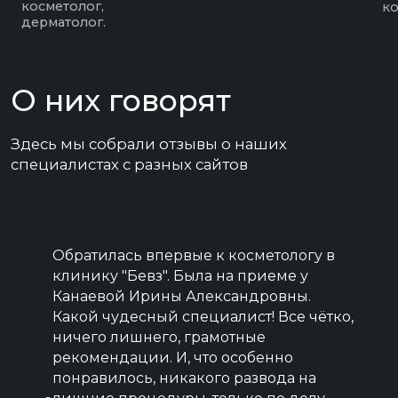
Клиника с максимально высоким рейтингом.
Выбор пользователей Яндекс и Продокторов
5,0
+7 473 200-10-00
Работаем без выходных
ул. Кольцовская, 12 б
с 8:00 до 21:00
Воронеж, Россия
Обратилась впервые к косметологу в
клинику "Бевз". Была на приеме у
Канаевой Ирины Александровны.
ЗАПИСАТЬСЯ
ВСЕ УСЛУГИ КЛИНИКИ
Какой чудесный специалист! Все чётко,
ничего лишнего, грамотные
рекомендации. И, что особенно
Генеральный директор
Специалисты
понравилось, никакого развода на