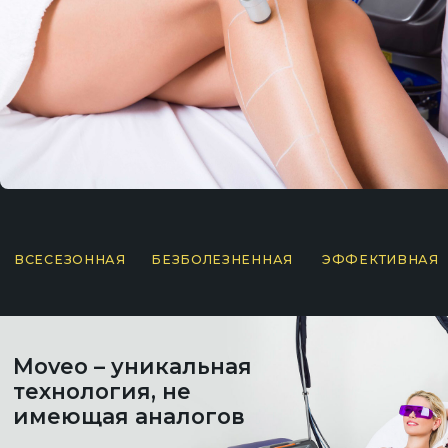
Moveo – уникальная
технология, не
имеющая аналогов
Быстрая эпиляция. Обработка большого
участка (10×10 см) всего от 10 до 25 секунд
Абсолютно безболезненно удаляет волосы
благодаря сапфировому динамическому
наконечнику
Эффективно удаляет как темные, так и светлые