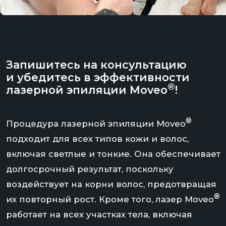
ЗАПИСАТЬСЯ
ПРАЙС-ЛИСТ
С нашими косметологами
легко и непринуждённо