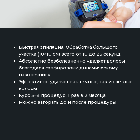
волосы
Курс 5−8 процедур, 1 раз в 2 месяца
Можно загорать до и после процедуры
100% эффекта без боли, даже в
интимных местах
Новая итальянская разработка оставляет
в прошлом все противопоказания для
любителей загара. Также эпиляция
®
с манипулой Moveo
показана и в том случае,
если у пациента просто темная от рождения
®
кожа. Технология Moveo
творит чудеса —
теперь клиенты могут делать лазерную
эпиляцию даже в день вылета в жаркие
страны. Одно из основных преимуществ
аппарата в том, что эпиляцию можно