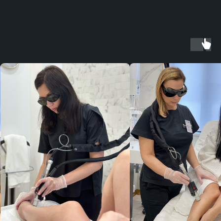
Запишитесь на консультацию
и убедитесь в эффективности
®
лазерной эпиляции Moveo
!
®
Процедура лазерной эпиляции Moveo
подходит для всех типов кожи и волос,
включая светлые и тонкие. Она обеспечивает
долгосрочный результат, поскольку
воздействует на корни волос, предотвращая
®
их повторный рост. Кроме того, лазер Moveo
работает на всех участках тела, включая
деликатные зоны, такие как лицо, верхняя
губа и зона бикини.