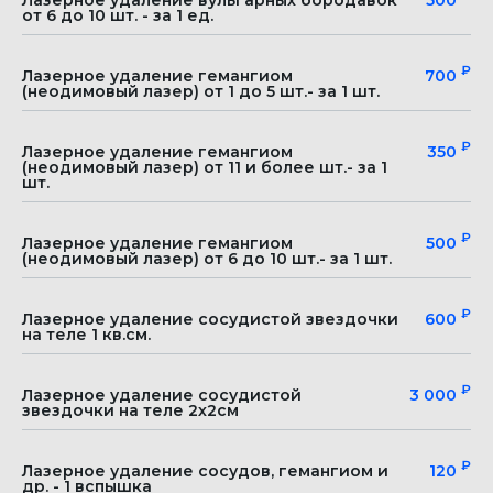
Лазерное удаление вульгарных бородавок
500
от 6 до 10 шт. - за 1 ед.
₽
Лазерное удаление гемангиом
700
(неодимовый лазер) от 1 до 5 шт.- за 1 шт.
₽
Лазерное удаление гемангиом
350
(неодимовый лазер) от 11 и более шт.- за 1
шт.
ИМЕЮТСЯ ПРОТИВОПОКАЗАНИЯ НЕОБХОДИМА
КОНСУЛЬТАЦИЯ СПЕЦИАЛИСТА
₽
Лазерное удаление гемангиом
500
(неодимовый лазер) от 6 до 10 шт.- за 1 шт.
₽
Лазерное удаление сосудистой звездочки
600
на теле 1 кв.см.
Клиника с максимально высоким рейтингом.
Выбор пользователей Яндекс и Продокторов
₽
Лазерное удаление сосудистой
3 000
звездочки на теле 2х2см
5,0
₽
Лазерное удаление сосудов, гемангиом и
120
др. - 1 вспышка
+7 473 200-10-00