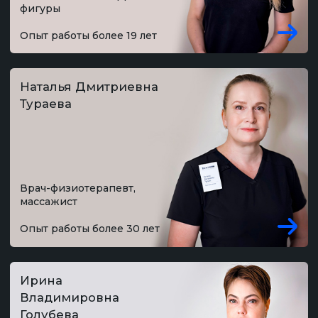
Специалист по коррекции
фигуры
Опыт работы более 20 лет
Кристина
Андреевна Бабкина
→
СПА-технолог, массажист
Опыт работы более 8 лет
Валерия
Максимовна
Архипова
→
Медицинская сестра по
массажу
Опыт работы более 4 лет