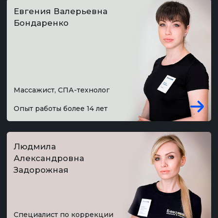
→
Специалист по коррекции
фигуры
Опыт работы более 19 лет
Наталья Дмитриевна
Тураева
→
Врач-физиотерапевт,
массажист
Опыт работы более 30 лет
Ирина
Владимировна
Голубева
→