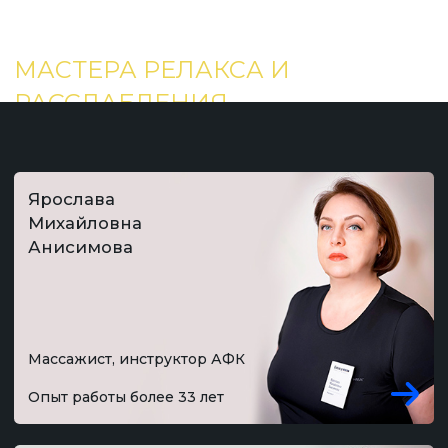
Ярослава
Михайловна
Анисимова
→
Массажист, инструктор АФК
Опыт работы более 33 лет
Евгения Валерьевна
Бондаренко
→
Массажист, СПА-технолог
Опыт работы более 14 лет
Людмила
Александровна
Задорожная