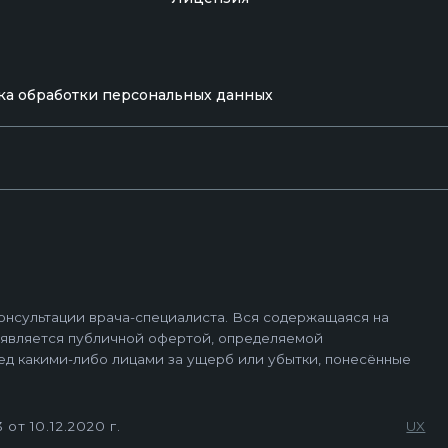
ача-специалиста. Вся содержащаяся на
ка обработки персональных данных
личной офертой, определяемой
о лицами за ущерб или убытки, понесённые
г.
UX