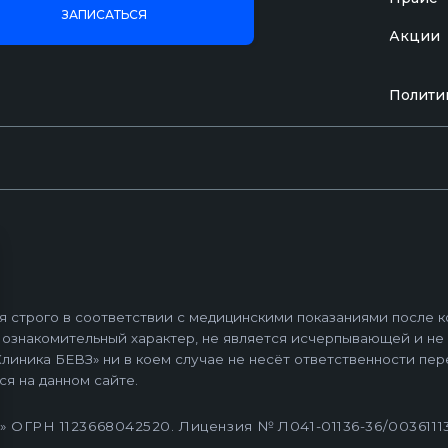
ЗАПИСАТЬСЯ
Акции
 в соответствии с медицинскими показаниями после консультации вр
Полити
омительный характер, не является исчерпывающей и не является пуб
БЕВЗ» ни в коем случае не несёт ответственности перед какими-либ
нном сайте.
23668042520. Лицензия № Л041-01136-36/00361113 от 10.12.2020 
 Правил предоставления медицинскими организациями