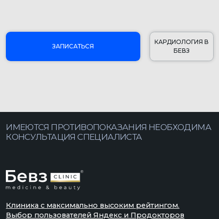
Клиника с максимально высоким рейтингом.
Выбор пользователей Яндекс и Продокторов
5,0
+7 473 200-10-00
Работаем без выходных
ул. Кольцовская, 12 б
с 8:00 до 21:00
Воронеж, Россия
ЗАПИСАТЬСЯ
ВСЕ УСЛУГИ КЛИНИКИ
Генеральный директор
Специалисты
Главный врач
Контакты
Фото-обзор клиники
Информация об аборте