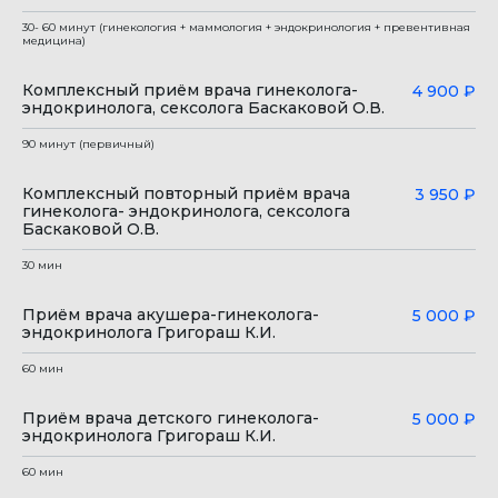
30- 60 минут (гинекология + маммология + эндокринология + превентивная
медицина)
Комплексный приём врача гинеколога-
4 900 ₽
эндокринолога, сексолога Баскаковой О.В.
90 минут (первичный)
Комплексный повторный приём врача
3 950 ₽
гинеколога- эндокринолога, сексолога
Баскаковой О.В.
30 мин
Приём врача акушера-гинеколога-
5 000 ₽
эндокринолога Григораш К.И.
Марина
Алексей
Марина
60 мин
Григорьевна
Юрьевич
Сергеевна
Щедрина
Максимов
Самойлова
Приём врача детского гинеколога-
5 000 ₽
эндокринолога Григораш К.И.
Заведующая
Врач-акушер-
Врач-акушер-
отделением
гинеколог. Врач
гинеколог вы
гинекологии – врач-
60 мин
ультразвуковой
категории, вр
акушер-гинеколог
диагностики высшей
превентивно