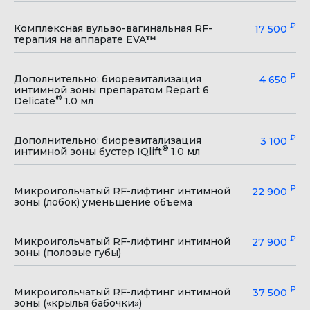
₽
Комплексная вульво-вагинальная RF-
17 500
терапия на аппарате EVA
™
₽
Дополнительно: биоревитализация
4 650
интимной зоны препаратом Repart 6
®
Delicate
1.0 мл
₽
Дополнительно: биоревитализация
3 100
®
интимной зоны бустер IQlift
1.0 мл
₽
Микроигольчатый RF-лифтинг интимной
22 900
зоны (лобок) уменьшение объема
₽
Микроигольчатый RF-лифтинг интимной
27 900
зоны (половые губы)
₽
Микроигольчатый RF-лифтинг интимной
37 500
зоны («крылья бабочки»)