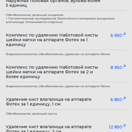
наружных половых органов, вульвы более
5 единиц
Обезболивание, резекция кондилом.
+ Гистологическое исследование биопсийного материала (кондилома
влагалища). Оплачивается отдельно
₽
Комплекс по удалению Наботовой кисты
6 950
шейки матки на аппарате Фотек за 1
единицу
Видеокольпоскопия, обезболивание, удаление на аппарате Фотек
₽
Комплекс по удалению Наботовой кисты
8 950
шейки матки на аппарате Фотек за 2 и
более единицу
Видеокольпоскопия, обезболивание, удаление на аппарате Фотек
₽
Удаление кист влагалища на аппарате
6 850
Фотек за 1 единицу, 1 см
Обезболивание, резекция кисты
₽
Удаление кист влагалища на аппарате
12 850
Фотек за 1 единицу, 2 см