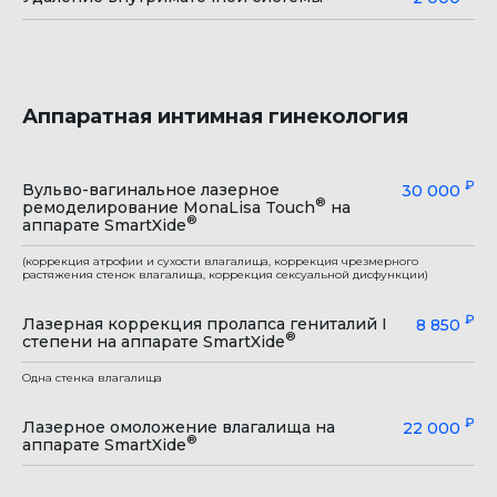
Аппаратная интимная гинекология
₽
Вульво-вагинальное лазерное
30 000
®
ремоделирование MonaLisa Touch
на
®
аппарате SmartXide
(коррекция атрофии и сухости влагалища, коррекция чрезмерного
растяжения стенок влагалища, коррекция сексуальной дисфункции)
₽
Лазерная коррекция пролапса гениталий I
8 850
®
степени на аппарате SmartXide
Одна стенка влагалища
₽
Лазерное омоложение влагалища на
22 000
®
аппарате SmartXide