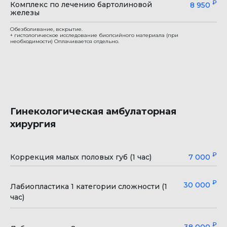
₽
Комплекс по лечению бартолиновой
8 950
железы
Обезболивание, вскрытие.
+ гистологическое исследование биопсийного материала (при
необходимости) Оплачивается отдельно.
ГИНЕКОЛОГИЯ В
ЗАПИСАТЬСЯ
БЕВЗ
ИМЕЮТСЯ ПРОТИВОПОКАЗАНИЯ НЕОБХОДИМА
КОНСУЛЬТАЦИЯ СПЕЦИАЛИСТА
Гинекологическая амбулаторная
хирургия
₽
Коррекция малых половых губ (1 час)
7 000
Клиника с максимально высоким рейтингом.
Выбор пользователей Яндекс и Продокторов
₽
30 000
Лабиопластика 1 категории сложности (1
5,0
час)
+7 473 200-10-00
₽