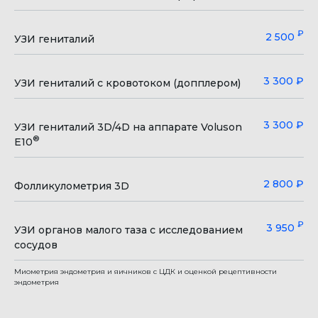
© 2010-2025 Все права защищены. ООО
«Клиника БЕВЗ» ОГРН 1123668042520.
Лицензия № Л041-01136-36/00361113 от
₽
2 500
УЗИ гениталий
10.12.2020 г.
UX
МЕНЮ
3 300 ₽
УЗИ гениталий с кровотоком (допплером)
3 300 ₽
УЗИ гениталий 3D/4D на аппарате Voluson
®
E10
2 800 ₽
Фолликулометрия 3D
₽
3 950
УЗИ органов малого таза с исследованием
сосудов
Миометрия эндометрия и яичников с ЦДК и оценкой рецептивности
эндометрия