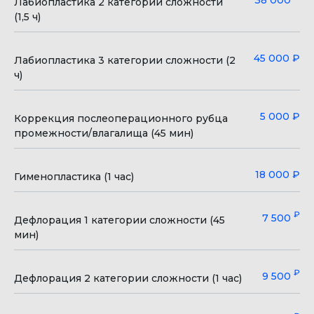
38 000
Лабиопластика 2 категории сложности
(1,5 ч)
Работаем без выходных
ул. Кольцовская, 12 б
с 8:00 до 21:00
Воронеж, Россия
45 000 ₽
Лабиопластика 3 категории сложности (2
ч)
ЗАПИСАТЬСЯ
ВСЕ УСЛУГИ КЛИНИКИ
5 000 ₽
Коррекция послеоперационного рубца
промежности/влагалища (45 мин)
Генеральный директор
Специалисты
Главный врач
Контакты
18 000 ₽
Гименопластика (1 час)
Фото-обзор клиники
Информация об аборте
₽
7 500
Дефлорация 1 категории сложности (45
Прайс
Лицензия
мин)
Акции
Политика обработки персональных данных
₽
9 500
Дефлорация 2 категории сложности (1 час)
Информация для пациентов