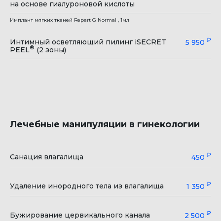
на основе гиалуроновой кислоты
Имплант мягких тканей Repart G Normal , 1мл
₽
Интимный осветляющий пилинг iSECRET
5 950
®
PEEL
(2 зоны)
Лечебные манипуляции в гинекологии
₽
Санация влагалища
450
₽
Удаление инородного тела из влагалища
1 350
₽
Бужирование цервикального канала
2 500