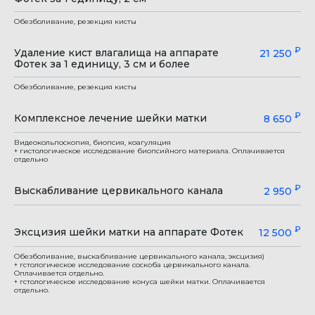
Обезболивание, резекция кисты
₽
Удаление кист влагалища на аппарате
21 250
Фотек за 1 единицу, 3 см и более
Обезболивание, резекция кисты
₽
Комплексное лечение шейки матки
8 650
Видеокольпоскопия, биопсия, коагуляция
+ гистологическое исследование биопсийного материала. Оплачивается
отдельно
₽
Выскабливание цервикального канала
2 950
₽
Эксцизия шейки матки на аппарате Фотек
12 500
Обезболивание, выскабливание цервикального канала, эксцизия)
+ гстологическое исследование соскоба цервикального канала.
Оплачивается отдельно.
+ гстологическое исследование конуса шейки матки. Оплачивается
отдельно.