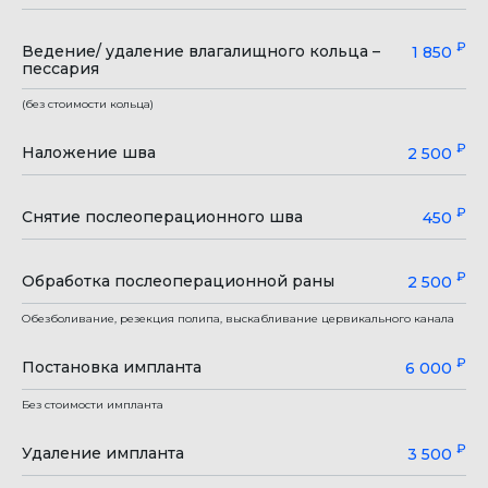
₽
Ведение/ удаление влагалищного кольца –
1 850
пессария
(без стоимости кольца)
₽
Наложение шва
2 500
₽
Снятие послеоперационного шва
450
₽
Обработка послеоперационной раны
2 500
Обезболивание, резекция полипа, выскабливание цервикального канала
₽
Постановка импланта
6 000
Без стоимости импланта
₽
Удаление импланта
3 500