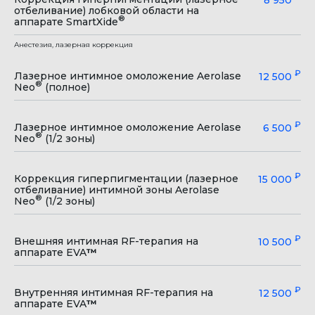
8 950
отбеливание) лобковой области на
®
аппарате SmartXide
Анестезия, лазерная коррекция
₽
Лазерное интимное омоложение Aerolase
12 500
®
Neo
(полное)
₽
Лазерное интимное омоложение Aerolase
6 500
®
Neo
(1/2 зоны)
₽
Коррекция гиперпигментации (лазерное
15 000
отбеливание) интимной зоны Aerolase
®
Neo
(1/2 зоны)
₽
Внешняя интимная RF-терапия на
10 500
аппарате EVA
™
₽
Внутренняя интимная RF-терапия на
12 500
аппарате EVA
™