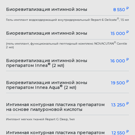
₽
Биоревитализация интимной зоны
8 550
®
Гель-имплант водосодержащий внутридермальный Repart 6 Deliсate
, 1.5 мл
₽
Биоревитализация интимной зоны
15 000
®
(гель-имплант, функциональный пептидный комплекс NOVACUTAN
Gentle
2 мл)
₽
Биоревитализация интимной зоны
16 000
®
препаратом Innea
(2 мл)
₽
Биоревитализация интимной зоны
19 500
®
препаратом Innea Aqua
(2 мл)
₽
Интимная контурная пластика препаратом
13 250
на основе гиалуроновой кислоты
Имплант мягких тканей Repart G Deep, 1мл
₽
Интимная контурная пластика препаратом
12 550