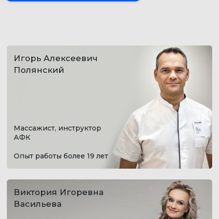
Николаевна
Михайлова
→
Медицинская сестра по
массажу и физиотерапии
высшей категории
Опыт работы более 40лет
Дмитрий
Николаевич
Князьков
→
Массажист высшей
категории
Опыт работы более 22 лет
Егор Петрович
Козюлин