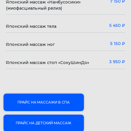
7 150 ₽
Японский массаж «Нанбусосики»
(миофасциальный релиз)
Ярослава
Михайловна
Анисимова
→
5 450 ₽
Японский массаж тела
5 150 ₽
Массажист, инструктор АФК
Японский массаж ног
Опыт работы более 33 лет
3 950 ₽
Японский массаж стоп «СокуШинДо»
Валерия
Максимовна
Архипова
→
Медицинская сестра по
массажу
Опыт работы более 4 лет
Светлана