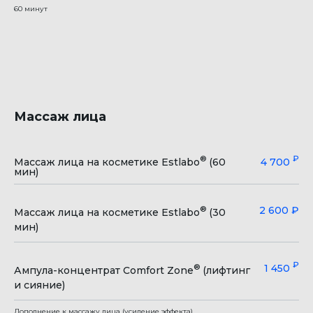
60 минут
Массаж лица
®
₽
Массаж лица на косметике Estlabo
(60
4 700
мин)
2 600 ₽
®
Массаж лица на косметике Estlabo
(30
мин)
₽
1 450
®
Ампула-концентрат Comfort Zone
(лифтинг
и сияние)
Дополнение к массажу лица (усиление эффекта)