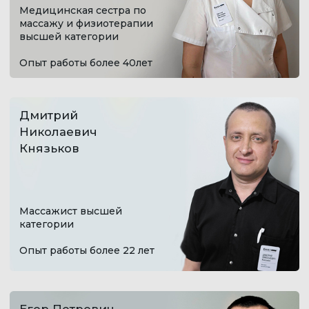
ИМЕЮТСЯ ПРОТИВОПОКАЗАНИЯ НЕОБХОДИМА
КОНСУЛЬТАЦИЯ СПЕЦИАЛИСТА
Клиника с максимально высоким рейтингом.
Выбор пользователей Яндекс и Продокторов
5,0
+7 473 200-10-00
Работаем без выходных
ул. Кольцовская, 12 б
с 8:00 до 21:00
Воронеж, Россия
ЗАПИСАТЬСЯ
ВСЕ УСЛУГИ КЛИНИКИ