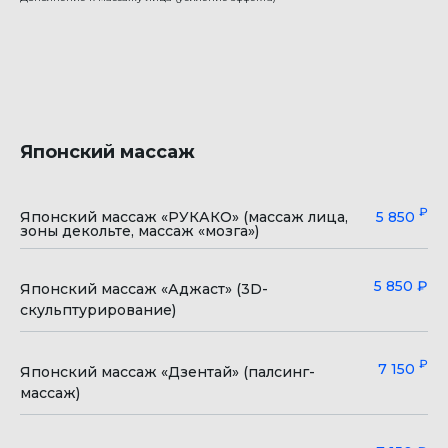
Игорь Алексеевич
Полянский
→
Японский массаж
Массажист, инструктор
АФК
₽
Японский массаж «РУКАКО» (массаж лица,
5 850
Опыт работы более 19 лет
зоны декольте, массаж «мозга»)
Виктория Игоревна
5 850 ₽
Японский массаж «Аджаст» (3D-
Васильева
ПРАЙС НА МАССАЖИ В СПА
скульптурирование)
→
ПРАЙС НА ДЕТСКИЙ МАССАЖ
₽
7 150
Массажист высшей
Японский массаж «Дзентай» (палсинг-
категории, специалист по
массаж)
детской реабилитации
Опыт работы более 20 лет