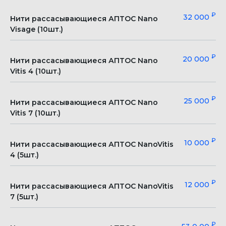
₽
+7 473 200-10-00
32 000
Нити рассасывающиеся АПТОС Nano
Visage (10шт.)
Работаем без выходных
ул. Кольцовская, 12 б
с 8:00 до 21:00
Воронеж, Россия
₽
20 000
Нити рассасывающиеся АПТОС Nano
Vitis 4 (10шт.)
ЗАПИСАТЬСЯ
ВСЕ УСЛУГИ КЛИНИКИ
₽
25 000
Нити рассасывающиеся АПТОС Nano
Vitis 7 (10шт.)
Генеральный директор
Специалисты
Главный врач
Контакты
₽
10 000
Нити рассасывающиеся АПТОС NanoVitis
4 (5шт.)
Фото-обзор клиники
Информация об аборте
Прайс
Лицензия
₽
12 000
Нити рассасывающиеся АПТОС NanoVitis
7 (5шт.)
Акции
Политика обработки персональных данных
₽