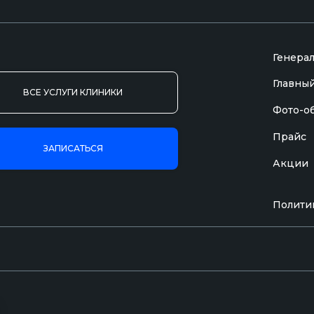
Генера
Главный
ВСЕ УСЛУГИ КЛИНИКИ
Фото-о
Прайс
ЗАПИСАТЬСЯ
Акции
 в соответствии с медицинскими показаниями после консультации вр
омительный характер, не является исчерпывающей и не является пуб
Полити
БЕВЗ» ни в коем случае не несёт ответственности перед какими-либ
нном сайте.
23668042520. Лицензия № Л041-01136-36/00361113 от 10.12.2020 