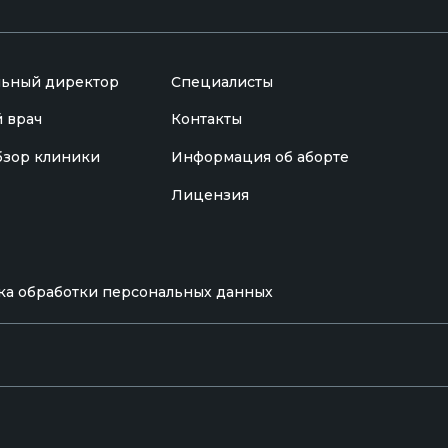
льный директор
Специалисты
 врач
Контакты
бзор клиники
Информация об аборте
Лицензия
ача-специалиста. Вся содержащаяся на
личной офертой, определяемой
ка обработки персональных данных
о лицами за ущерб или убытки, понесённые
г.
UX