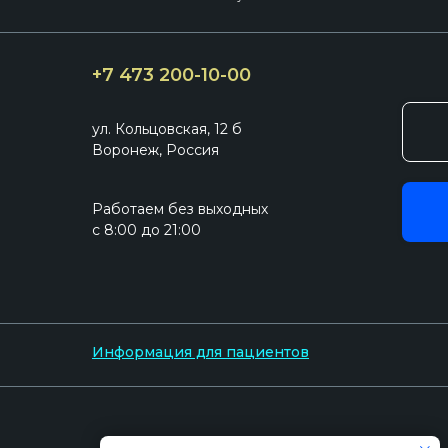
+7 473 200-10-00
ул. Кольцовская, 12 б
Воронеж, Россия
Работаем без выходных
с 8:00 до 21:00
Все медицинские услуги ООО «Клиника БЕВЗ», оказываются строго
Сайте информация, в том числе цены носит исключительно ознак
положениями статьи 437 Гражданского кодекса РФ. ООО «Клиника 
ими в результате использования информации, содержащейся на да
Информация для пациентов
© 2010-2025 Все права защищены. ООО «Клиника БЕВЗ» ОГРН 11