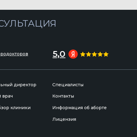
5,0
Продокторов
льный директор
Специалисты
 врач
Контакты
бзор клиники
Информация об аборте
Лицензия
ача-специалиста. Вся содержащаяся на