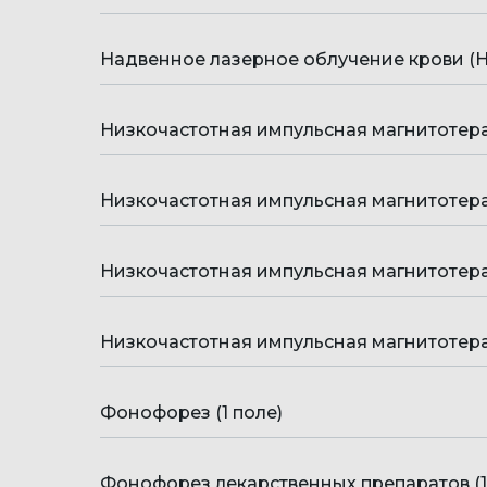
Надвенное лазерное облучение крови (
Низкочастотная импульсная магнитотерап
Низкочастотная импульсная магнитотерап
Низкочастотная импульсная магнитотерап
Низкочастотная импульсная магнитотерап
Фонофорез (1 поле)
Фонофорез лекарственных препаратов (1