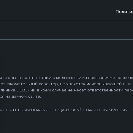
омительный характер, не является исчерпывающей и не является пуб
БЕВЗ» ни в коем случае не несёт ответственности перед какими-либ
Полити
нном сайте.
23668042520. Лицензия № Л041-01136-36/00361113 от 10.12.2020 
 Правил предоставления медицинскими организациями
дарственных гарантий бесплатного оказания гражданам