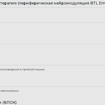
терапия (периферическая нейромодуляция BTL Ems
 сигмовидной и прямой кишки
 вагинально
и (ВЛОК)